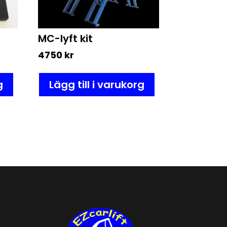
MC-lyft kit
4750
kr
g
Lägg till i varukorg