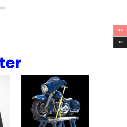
SEK
EUR
ter