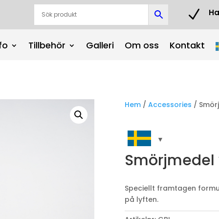
N
Ha
9
fo
Tillbehör
Galleri
Om oss
Kontakt
Hem
/
Accessories
/ Smör
Smörjmedel 
Speciellt framtagen form
på lyften.