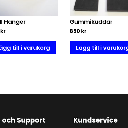
l Hanger
Gummikuddar
4
kr
850
kr
ägg till i varukorg
Lägg till i varukor
p och Support
Kundservice