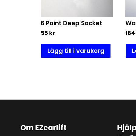
6 Point Deep Socket
Wal
55
kr
18
Lägg till i varukorg
L
Om EZcarlift
Hjäl