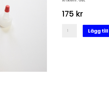
Artikelnr:
GBL
175
kr
Smörjmedel
Lägg til
växellåda
mängd