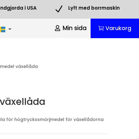
N
ndgjorda i USA
Lyft med borrmaskin
Min sida
Varukorg
jmedel växellåda
växellåda
ula för högtryckssmörjmedel för växellådorna