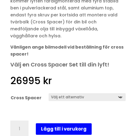
kommer lyften färdigmonterad med fyra stabila
ben i pulverlackerad stål, samt aluminium top,
endast fyra skruv per kortsida att montera vald
tvärbalk (Cross Spacer) för din bil och
medföljande olja till inbyggd växellåda,
vägghållare och hylsa.
Vänligen ange bilmodell vid beställning för cross
spacer!
Välj en Cross Spacer Set till din lyft!
26995
kr
Cross Spacer
EZcarlift™
Lägg till i varukorg
mängd