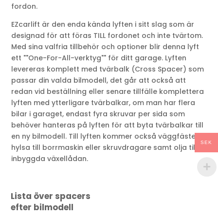
fordon.
EZcarlift är den enda kända lyften i sitt slag som är
designad för att föras TILL fordonet och inte tvärtom.
Med sina valfria tillbehör och optioner blir denna lyft
ett ""One-For-All-verktyg"" för ditt garage. Lyften
levereras komplett med tvärbalk (Cross Spacer) som
passar din valda bilmodell, det går att också att
redan vid beställning eller senare tillfälle komplettera
lyften med ytterligare tvärbalkar, om man har flera
bilar i garaget, endast fyra skruvar per sida som
behöver hanteras på lyften för att byta tvärbalkar till
en ny bilmodell. Till lyften kommer också väggfästen,
SEK
hylsa till borrmaskin eller skruvdragare samt olja till
inbyggda växellådan.
Lista över spacers
efter bilmodell