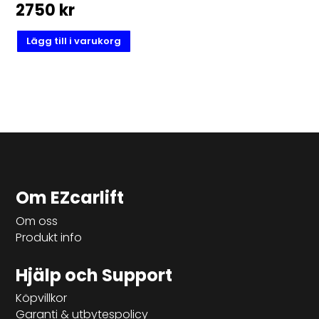
2750
kr
Lägg till i varukorg
Om EZcarlift
Om oss
Produkt info
Hjälp och Support
Köpvillkor
Garanti & utbytespolicy