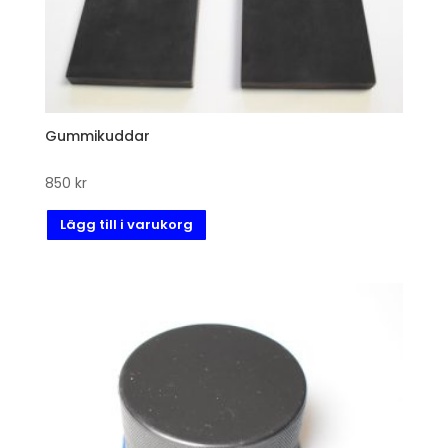
Gummikuddar
850
kr
Lägg till i varukorg